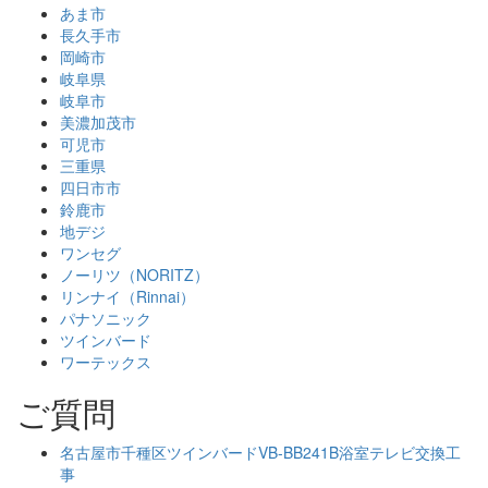
あま市
長久手市
岡崎市
岐阜県
岐阜市
美濃加茂市
可児市
三重県
四日市市
鈴鹿市
地デジ
ワンセグ
ノーリツ（NORITZ）
リンナイ（Rinnai）
パナソニック
ツインバード
ワーテックス
ご質問
名古屋市千種区ツインバードVB-BB241B浴室テレビ交換工
事