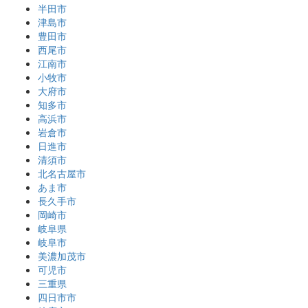
半田市
津島市
豊田市
西尾市
江南市
小牧市
大府市
知多市
高浜市
岩倉市
日進市
清須市
北名古屋市
あま市
長久手市
岡崎市
岐阜県
岐阜市
美濃加茂市
可児市
三重県
四日市市