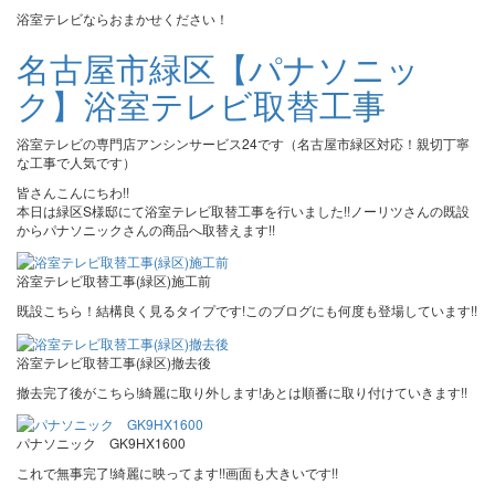
浴室テレビならおまかせください！
名古屋市緑区【パナソニッ
ク】浴室テレビ取替工事
浴室テレビの専門店アンシンサービス24です（名古屋市緑区対応！親切丁寧
な工事で人気です）
皆さんこんにちわ!!
本日は緑区S様邸にて浴室テレビ取替工事を行いました!!ノーリツさんの既設
からパナソニックさんの商品へ取替えます!!
浴室テレビ取替工事(緑区)施工前
既設こちら！結構良く見るタイプです!このブログにも何度も登場しています!!
浴室テレビ取替工事(緑区)撤去後
撤去完了後がこちら!綺麗に取り外します!あとは順番に取り付けていきます!!
パナソニック GK9HX1600
これで無事完了!綺麗に映ってます!!画面も大きいです!!