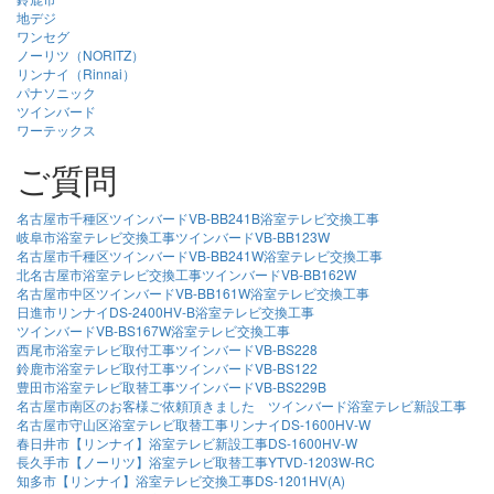
地デジ
ワンセグ
ノーリツ（NORITZ）
リンナイ（Rinnai）
パナソニック
ツインバード
ワーテックス
ご質問
名古屋市千種区ツインバードVB-BB241B浴室テレビ交換工事
岐阜市浴室テレビ交換工事ツインバードVB-BB123W
名古屋市千種区ツインバードVB-BB241W浴室テレビ交換工事
北名古屋市浴室テレビ交換工事ツインバードVB-BB162W
名古屋市中区ツインバードVB-BB161W浴室テレビ交換工事
日進市リンナイDS-2400HV-B浴室テレビ交換工事
ツインバードVB-BS167W浴室テレビ交換工事
西尾市浴室テレビ取付工事ツインバードVB-BS228
鈴鹿市浴室テレビ取付工事ツインバードVB-BS122
豊田市浴室テレビ取替工事ツインバードVB-BS229B
名古屋市南区のお客様ご依頼頂きました ツインバード浴室テレビ新設工事
名古屋市守山区浴室テレビ取替工事リンナイDS-1600HV-W
春日井市【リンナイ】浴室テレビ新設工事DS-1600HV-W
長久手市【ノーリツ】浴室テレビ取替工事YTVD-1203W-RC
知多市【リンナイ】浴室テレビ交換工事DS-1201HV(A)