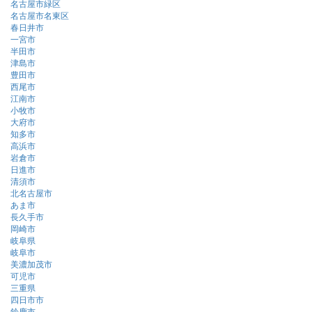
名古屋市緑区
名古屋市名東区
春日井市
一宮市
半田市
津島市
豊田市
西尾市
江南市
小牧市
大府市
知多市
高浜市
岩倉市
日進市
清須市
北名古屋市
あま市
長久手市
岡崎市
岐阜県
岐阜市
美濃加茂市
可児市
三重県
四日市市
鈴鹿市