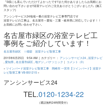
『S様にも喜んでいただけてよかったです!!また何かありましたらお気軽にお
問い合わせ下さいませ!!浴室テレビのご注文ありがとうございました!!』(施工
スタッフ)
アンシンサービス24地域一番の浴室テレビ工事専門店です
浴室テレビの工事は、名古屋市～愛知・三重・岐阜県に対応しています！！
お気軽にお問い合わせ下さい。
名古屋市緑区の浴室テレビ工
事例をご紹介しています！
名古屋市緑区 Ｉ様邸 浴室テレビ取替工事
2015年6月25日 9:54 AM | カテゴリー ：
アンシンサービス24
,
浴室テレビ
,
愛知県
,
名古屋市緑区
,
地デジ
,
パナソニック
｜
コメント（0）
«
ツインバード浴室テレビ取替工事 岡崎市
一宮市【ツインバード】浴室テ
レビ取替工事 VB-BS121S
»
アンシンサービス24
TEL.
0120-1234-22
（通話無料24時間受付）