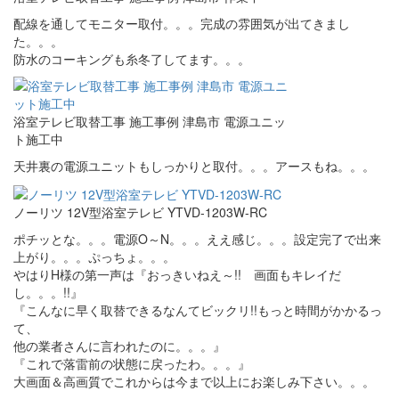
配線を通してモニター取付。。。完成の雰囲気が出てきまし
た。。。
防水のコーキングも糸冬了してます。。。
浴室テレビ取替工事 施工事例 津島市 電源ユニッ
ト施工中
天井裏の電源ユニットもしっかりと取付。。。アースもね。。。
ノーリツ 12V型浴室テレビ YTVD-1203W-RC
ポチッとな。。。電源O～N。。。ええ感じ。。。設定完了で出来
上がり。。。ぷっちょ。。。
やはりH様の第一声は『おっきいねえ～!! 画面もキレイだ
し。。。!!』
『こんなに早く取替できるなんてビックリ!!もっと時間がかかるっ
て、
他の業者さんに言われたのに。。。』
『これで落雷前の状態に戻ったわ。。。』
大画面＆高画質でこれからは今まで以上にお楽しみ下さい。。。