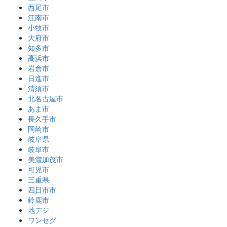
西尾市
江南市
小牧市
大府市
知多市
高浜市
岩倉市
日進市
清須市
北名古屋市
あま市
長久手市
岡崎市
岐阜県
岐阜市
美濃加茂市
可児市
三重県
四日市市
鈴鹿市
地デジ
ワンセグ