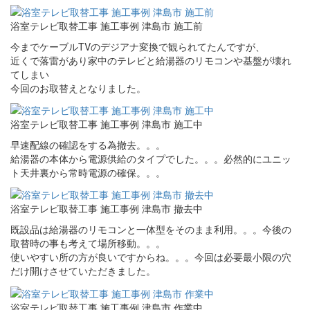
浴室テレビ取替工事 施工事例 津島市 施工前
今までケーブルTVのデジアナ変換で観られてたんですが、
近くで落雷があり家中のテレビと給湯器のリモコンや基盤が壊れ
てしまい
今回のお取替えとなりました。
浴室テレビ取替工事 施工事例 津島市 施工中
早速配線の確認をする為撤去。。。
給湯器の本体から電源供給のタイプでした。。。必然的にユニッ
ト天井裏から常時電源の確保。。。
浴室テレビ取替工事 施工事例 津島市 撤去中
既設品は給湯器のリモコンと一体型をそのまま利用。。。今後の
取替時の事も考えて場所移動。。。
使いやすい所の方が良いですからね。。。今回は必要最小限の穴
だけ開けさせていただきました。
浴室テレビ取替工事 施工事例 津島市 作業中