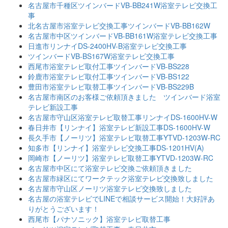
名古屋市千種区ツインバードVB-BB241W浴室テレビ交換工
事
北名古屋市浴室テレビ交換工事ツインバードVB-BB162W
名古屋市中区ツインバードVB-BB161W浴室テレビ交換工事
日進市リンナイDS-2400HV-B浴室テレビ交換工事
ツインバードVB-BS167W浴室テレビ交換工事
西尾市浴室テレビ取付工事ツインバードVB-BS228
鈴鹿市浴室テレビ取付工事ツインバードVB-BS122
豊田市浴室テレビ取替工事ツインバードVB-BS229B
名古屋市南区のお客様ご依頼頂きました ツインバード浴室
テレビ新設工事
名古屋市守山区浴室テレビ取替工事リンナイDS-1600HV-W
春日井市【リンナイ】浴室テレビ新設工事DS-1600HV-W
長久手市【ノーリツ】浴室テレビ取替工事YTVD-1203W-RC
知多市【リンナイ】浴室テレビ交換工事DS-1201HV(A)
岡崎市【ノーリツ】浴室テレビ取替工事YTVD-1203W-RC
名古屋市中区にて浴室テレビ交換ご依頼頂きました
名古屋市緑区にてワークテック浴室テレビ交換致しました
名古屋市守山区ノーリツ浴室テレビ交換致しました
名古屋の浴室テレビでLINEで相談サービス開始！大好評あ
りがとうございます！
西尾市【パナソニック】浴室テレビ取替工事