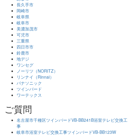
長久手市
岡崎市
岐阜県
岐阜市
美濃加茂市
可児市
三重県
四日市市
鈴鹿市
地デジ
ワンセグ
ノーリツ（NORITZ）
リンナイ（Rinnai）
パナソニック
ツインバード
ワーテックス
ご質問
名古屋市千種区ツインバードVB-BB241B浴室テレビ交換工
事
岐阜市浴室テレビ交換工事ツインバードVB-BB123W