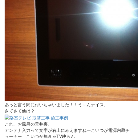
あっと言う間に付いちゃいました！！う～んナイス。
さてさて他は？
これ、お風呂の天井裏。
アンテナ入力って文字が右上にみえますねーこいつが電源内蔵チ
ューナー！こいつが無きゃTV映らん