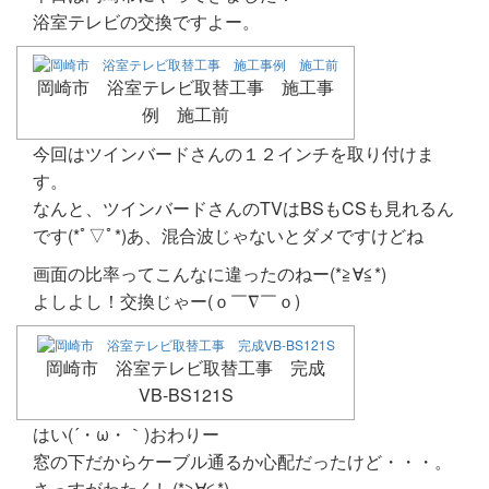
浴室テレビの交換ですよー。
岡崎市 浴室テレビ取替工事 施工事
例 施工前
今回はツインバードさんの１２インチを取り付けま
す。
なんと、ツインバードさんのTVはBSもCSも見れるん
です(*ﾟ▽ﾟ*)あ、混合波じゃないとダメですけどね
画面の比率ってこんなに違ったのねー(*≧∀≦*)
よしよし！交換じゃー(ｏ￣∇￣ｏ)
岡崎市 浴室テレビ取替工事 完成
VB-BS121S
はい(´・ω・｀)おわりー
窓の下だからケーブル通るか心配だったけど・・・。
さっすがわたくし(*≧∀≦*)