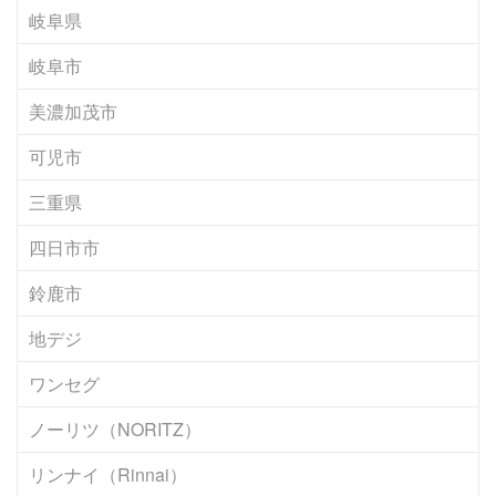
岐阜県
岐阜市
美濃加茂市
可児市
三重県
四日市市
鈴鹿市
地デジ
ワンセグ
ノーリツ（NORITZ）
リンナイ（Rinnai）