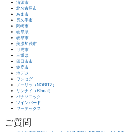
清須市
北名古屋市
あま市
長久手市
岡崎市
岐阜県
岐阜市
美濃加茂市
可児市
三重県
四日市市
鈴鹿市
地デジ
ワンセグ
ノーリツ（NORITZ）
リンナイ（Rinnai）
パナソニック
ツインバード
ワーテックス
ご質問