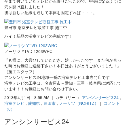
今まで付いていたテレビが左寄りだったので、中央になるように
穴を開け直しました！
後は新しい配線を通して本体を固定すれば・・・。
豊田市 浴室テレビ取替工事 施工中
ハイ！新品の浴室テレビの完成です！
ノーリツ YTVD-1203WRC
『Ｋ様に、大喜びしていただき、嬉しかったです！また何か合っ
た時はお気軽に連絡下さい！本日はありがとうございました！』
（施工スタッフ）
アンシンサービス24地域一番の浴室テレビ工事専門店です
浴室テレビの工事は、名古屋市～愛知・三重・岐阜県に対応して
います！！お気軽にお問い合わせ下さい。
2013年4月1日 8:55 AM | カテゴリー ：
アンシンサービス24
,
浴室テレビ
,
愛知県
,
豊田市
,
ノーリツ（NORITZ）
｜
コメント
（0）
アンシンサービス24