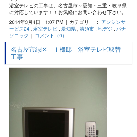
浴室テレビの工事は、名古屋市～愛知・三重・岐阜県
に対応しています！！お気軽にお問い合わせ下さい。
2014年3月4日 1:07 PM | カテゴリー ：
アンシンサ
ービス24
,
浴室テレビ
,
愛知県
,
清須市
,
地デジ
,
パナ
ソニック
｜
コメント（0）
名古屋市緑区 Ｉ様邸 浴室テレビ取替
工事