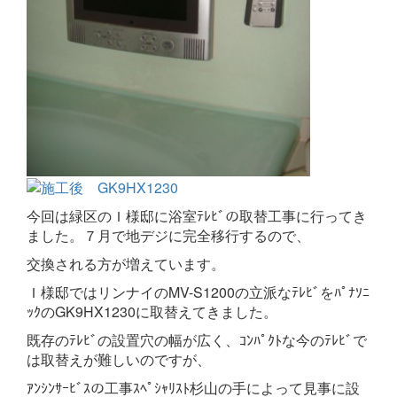
今回は緑区のＩ様邸に浴室ﾃﾚﾋﾞの取替工事に行ってき
ました。７月で地デジに完全移行するので、
交換される方が増えています。
Ｉ様邸ではリンナイのMV-S1200の立派なﾃﾚﾋﾞをﾊﾟﾅｿﾆ
ｯｸのGK9HX1230に取替えてきました。
既存のﾃﾚﾋﾞの設置穴の幅が広く、ｺﾝﾊﾟｸﾄな今のﾃﾚﾋﾞで
は取替えが難しいのですが、
ｱﾝｼﾝｻｰﾋﾞｽの工事ｽﾍﾟｼｬﾘｽﾄ杉山の手によって見事に設