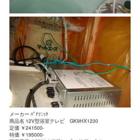
メーカー ﾊﾟﾅｿﾆｯｸ
商品名 12V型浴室テレビ GK9HX1230
定価 ￥241500-
特価 ￥195000-