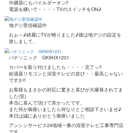
中継器にもパイルダーオン!!
電源を継いで・・・・TVのスイッチをON♪
地デジ受信確認中
おぉ～♪綺麗にTVが映りました♪後は地デジの設定を
致しまして、
パナソニック GK9HX1231
カバーを取り付けましたら・・・・完了ッ!!
給湯器リモコンと浴室テレビの並び・・最高じゃない
ですか!!
お客様もまさかの対応に驚きと喜びが大爆発されてま
した(笑)
本当に喜んで頂けて良かったです。
また何か御座いましたら何なりとご相談下さいませ♪
本日は誠にありがとう御座いました
アンシンサービス24地域一番の浴室テレビ工事専門店
です