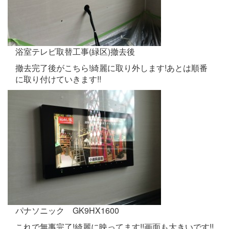
浴室テレビ取替工事(緑区)撤去後
撤去完了後がこちら!綺麗に取り外します!あとは順番
に取り付けていきます!!
パナソニック GK9HX1600
これで無事完了!綺麗に映ってます!!画面も大きいです!!