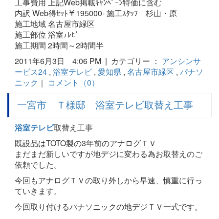
工事費用 上記Web掲載ｷｬﾝﾍﾟｰﾝ特価に含む
内訳 Web得ｾｯﾄ￥195000- 施工ｽﾀｯﾌ 杉山・原
施工地域 名古屋市緑区
施工部位 浴室ﾃﾚﾋﾞ
施工期間 2時間～2時間半
2011年6月3日 4:06 PM | カテゴリー ：
アンシンサ
ービス24
,
浴室テレビ
,
愛知県
,
名古屋市緑区
,
パナソ
ニック
｜
コメント（0）
一宮市 Ｔ様邸 浴室テレビ取替え工事
浴室テレビ
取替え工事
既設品はTOTO製の3年前のアナログＴＶ
まだまだ新しいですが地デジに変わる為お取替えのご
依頼でした。
今回もアナログＴＶの取り外しから早速、慎重に行っ
ていきます。
今回取り付けるパナソニックの地デジＴＶ一式です。