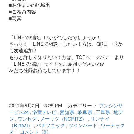
■お住まいの地域名
■ご相談内容
■写真
「LINEで相談」いかがでしたでしょうか！
さっそく「LINEで相談」したい！方は、QRコードか
ら友達追加！
もっと詳しく知りたい！方は、TOPページバナーより
「LINEで相談」サイトをご参照くださいね♪
友だち登録お待ちしています！！
2017年5月2日 3:28 PM | カテゴリー ：
アンシンサ
ービス24
,
浴室テレビ
,
愛知県
,
岐阜県
,
三重県
,
地デ
ジ
,
ワンセグ
,
ノーリツ（NORITZ）
,
リンナイ
（Rinnai）
,
パナソニック
,
ツインバード
,
ワーテック
ス
｜
コメント（0）